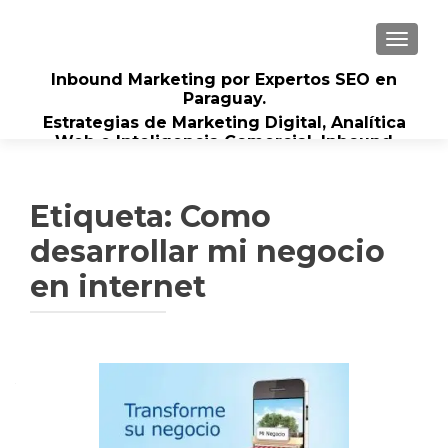
CAMBI
Inbound Marketing por Expertos SEO en
Paraguay.
Estrategias de Marketing Digital, Analítica
Web e Inteligencia Comercial. Inbound
Marketing y SEO en Paraguay.
Etiqueta:
Como
desarrollar mi negocio
en internet