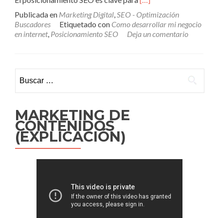
másPosicionamiento
Publicada en
Marketing Digital
,
SEO - Optimización
con
Buscadores
Etiquetado con
Como desarrollar mi negocio
SEO
en internet
,
Posicionamiento SEO
Deja un comentario
en
Buscadores
|
Marketing
Buscar:
Digital
–
Imarkine
MARKETING DE
CONTENIDOS
(EXPLICACIÓN)